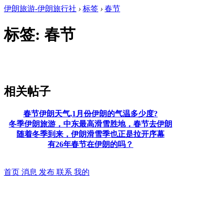
伊朗旅游-伊朗旅行社
›
标签
›
春节
标签: 春节
相关帖子
春节伊朗天气,1月份伊朗的气温多少度?
冬季伊朗旅游，中东最高滑雪胜地，春节去伊朗
随着冬季到来，伊朗滑雪季也正是拉开序幕
有26年春节在伊朗的吗？
首页
消息
发布
联系
我的