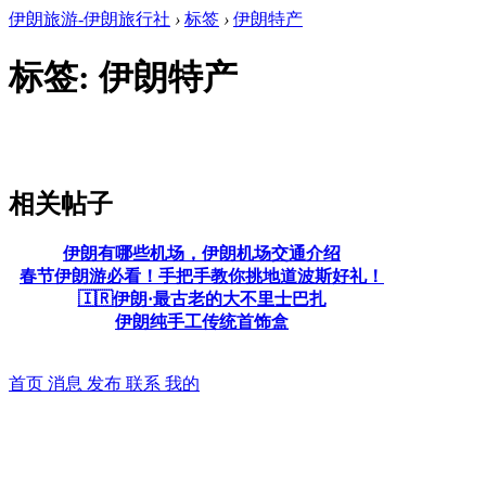
伊朗旅游-伊朗旅行社
›
标签
›
伊朗特产
标签: 伊朗特产
相关帖子
伊朗有哪些机场，伊朗机场交通介绍
春节伊朗游必看！手把手教你挑地道波斯好礼！
🇮🇷伊朗·最古老的大不里士巴扎
伊朗纯手工传统首饰盒
首页
消息
发布
联系
我的