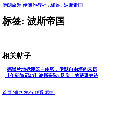
伊朗旅游-伊朗旅行社
›
标签
›
波斯帝国
标签: 波斯帝国
相关帖子
德黑兰地标建筑自由塔，伊朗自由塔的来历
【伊朗随记45】波斯帝陵: 悬崖上的萨珊史诗
首页
消息
发布
联系
我的