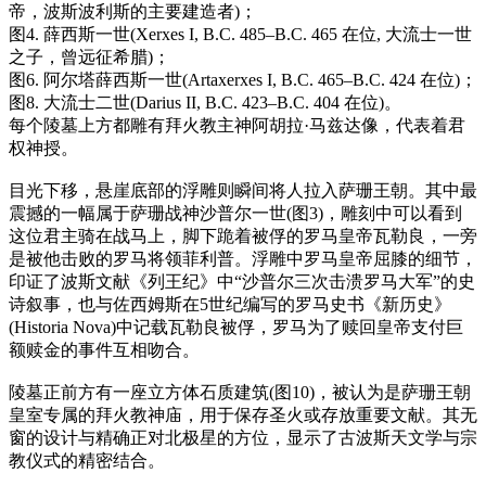
帝，波斯波利斯的主要建造者)；
图4. 薛西斯一世(Xerxes I, B.C. 485–B.C. 465 在位, 大流士一世
之子，曾远征希腊)；
图6. 阿尔塔薛西斯一世(Artaxerxes I, B.C. 465–B.C. 424 在位)；
图8. 大流士二世(Darius II, B.C. 423–B.C. 404 在位)。
每个陵墓上方都雕有拜火教主神阿胡拉·马兹达像，代表着君
权神授。
目光下移，悬崖底部的浮雕则瞬间将人拉入萨珊王朝。其中最
震撼的一幅属于萨珊战神沙普尔一世(图3)，雕刻中可以看到
这位君主骑在战马上，脚下跪着被俘的罗马皇帝瓦勒良，一旁
是被他击败的罗马将领菲利普。浮雕中罗马皇帝屈膝的细节，
印证了波斯文献《列王纪》中“沙普尔三次击溃罗马大军”的史
诗叙事，也与佐西姆斯在5世纪编写的罗马史书《新历史》
(Historia Nova)中记载瓦勒良被俘，罗马为了赎回皇帝支付巨
额赎金的事件互相吻合。
陵墓正前方有一座立方体石质建筑(图10)，被认为是萨珊王朝
皇室专属的拜火教神庙，用于保存圣火或存放重要文献。其无
窗的设计与精确正对北极星的方位，显示了古波斯天文学与宗
教仪式的精密结合。