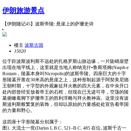
伊朗旅游景点
【伊朗随记45】波斯帝陵: 悬崖上的萨珊史诗
楼主
波斯古国
1502
0
位于距波斯波利斯不远处的扎格罗斯山脉边缘，一片陡峭崖壁
出现在地平线上，这里就是当地人称纳克什•鲁斯塔姆(Naqsh-e
Rostam，陵墓本身叫Nicropolis)的波斯帝陵。四座巨大的十字
形陵墓开凿在30米高的悬崖之上，这种形制起源于阿契美尼德
王朝时期，十字型的外观象征拜火教的四大元素，在中央开口
处内部曾经安放着帝王的石棺，但现在已无迹可寻，空荡的陵
墓俯瞰着脚下萨珊帝王的胜利浮雕与拜火教神庙。这里没有波
斯波利斯般繁复的装饰，但却以原始的力量感处处宣告着帝国
的力量和野心。
这四座十字形陵墓分别属于：
图1. 大流士一世(Darius I, B.C. 521–B.C. 485 在位, 波斯千古一