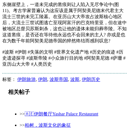
东侧崖壁上，一道未完成的凿痕则让人陷入无尽争论中(图
11)。考古学家普遍认为这应该是属于阿契美尼德末代君主大
流士三世的未完工陵墓。在亚历山大大帝攻占波斯核心地区
后，大流士三世试图逃亡至现阿富汗的巴克特里亚，但在途中
被地区总督贝苏斯刺杀，这也让他的遗体未能归葬帝陵。不知
这道凿痕，是否还在等待他永远也不会回来的主人? 亦或是也
在为数千年前阿契美尼德帝国的猝然终结而感到叹息?
#波斯 #伊朗 #失落的文明 #世界文化遗产地 #历史的痕迹 #历
史遗迹探寻 #波斯帝陵 #小众旅行目的地 #阿契美尼德 #萨珊 #
亚历山大大帝 #人类历史
标签：
伊朗旅游
,
伊朗
,
波斯帝国
,
波斯
,
伊朗历史
相关帖子
>>
🇦🇪伊朗餐厅Yashar Palace Restaurant
>>
柏树，波斯文化的象征