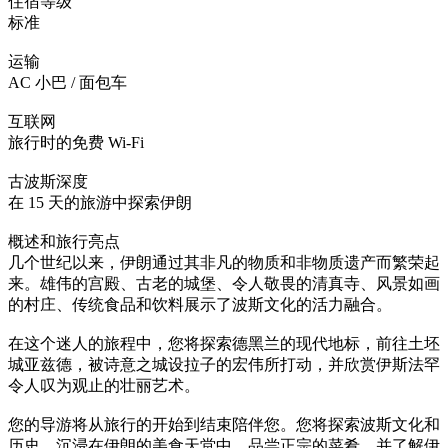
住宿等级
标准
运输
AC 小巴 / 面包车
互联网
旅行时的免费 Wi-Fi
古波斯深度
在 15 天的旅游中探索伊朗
概述和旅行亮点
几个世纪以来，伊朗通过其非凡的物质和非物质遗产而繁荣起
来。雄伟的宫殿、古老的城堡、令人敬畏的清真寺、风景如画
的村庄、传统食品和饮料展示了波斯文化的活力融合。
在这个迷人的旅程中，您将探索德黑兰的现代地标，前往土坯
城亚兹德，被诗意之城设拉子的宏伟所打动，并欣赏伊斯法罕
令人叹为观止的壮丽艺术。
您的导游将从旅行的开始到结束陪伴您。您将探索波斯文化和
历史，沉浸在伊朗的美食天堂中，品尝正宗的菜肴，并了解伊