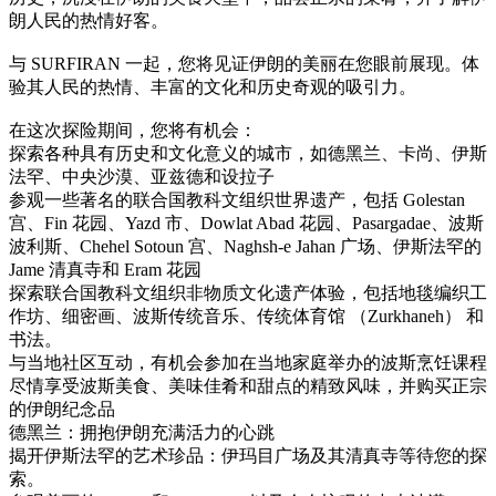
朗人民的热情好客。
与 SURFIRAN 一起，您将见证伊朗的美丽在您眼前展现。体
验其人民的热情、丰富的文化和历史奇观的吸引力。
在这次探险期间，您将有机会：
探索各种具有历史和文化意义的城市，如德黑兰、卡尚、伊斯
法罕、中央沙漠、亚兹德和设拉子
参观一些著名的联合国教科文组织世界遗产，包括 Golestan
宫、Fin 花园、Yazd 市、Dowlat Abad 花园、Pasargadae、波斯
波利斯、Chehel Sotoun 宫、Naghsh-e Jahan 广场、伊斯法罕的
Jame 清真寺和 Eram 花园
探索联合国教科文组织非物质文化遗产体验，包括地毯编织工
作坊、细密画、波斯传统音乐、传统体育馆 （Zurkhaneh） 和
书法。
与当地社区互动，有机会参加在当地家庭举办的波斯烹饪课程
尽情享受波斯美食、美味佳肴和甜点的精致风味，并购买正宗
的伊朗纪念品
德黑兰：拥抱伊朗充满活力的心跳
揭开伊斯法罕的艺术珍品：伊玛目广场及其清真寺等待您的探
索。