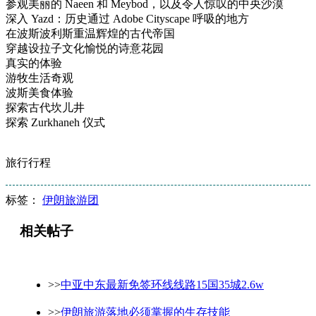
参观美丽的 Naeen 和 Meybod，以及令人惊叹的中央沙漠
深入 Yazd：历史通过 Adobe Cityscape 呼吸的地方
在波斯波利斯重温辉煌的古代帝国
穿越设拉子文化愉悦的诗意花园
真实的体验
游牧生活奇观
波斯美食体验
探索古代坎儿井
探索 Zurkhaneh 仪式
旅行行程
标签：
伊朗旅游团
相关帖子
>>
中亚中东最新免签环线线路15国35城2.6w
>>
伊朗旅游落地必须掌握的生存技能