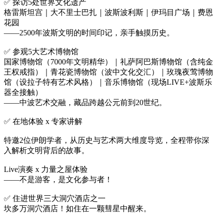
✅ 探访5处世界文化遗产
格雷斯坦宫｜大不里士巴扎｜波斯波利斯｜伊玛目广场｜费恩
花园
——2500年波斯文明的时间印记，亲手触摸历史。
✅ 参观5大艺术博物馆
国家博物馆（7000年文明精华）｜礼萨阿巴斯博物馆（含纯金
王权戒指）｜青花瓷博物馆（波中文化交汇）｜玫瑰夜莺博物
馆（设拉子特有艺术风格）｜音乐博物馆（现场LIVE+波斯乐
器全接触）
——中波艺术交融，藏品跨越公元前到20世纪。
✅ 在地体验 x 专家讲解
特邀2位伊朗学者，从历史与艺术两大维度导览，全程带你深
入解析文明背后的故事。
Live演奏 x 力量之屋体验
——不是游客，是文化参与者！
✅ 住进世界三大洞穴酒店之一
坎多万洞穴酒店！如住在一颗彗星中醒来。