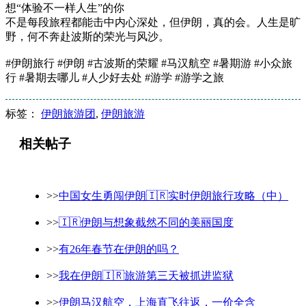
想“体验不一样人生”的你
不是每段旅程都能击中内心深处，但伊朗，真的会。人生是旷
野，何不奔赴波斯的荣光与风沙。
#伊朗旅行 #伊朗 #古波斯的荣耀 #马汉航空 #暑期游 #小众旅
行 #暑期去哪儿 #人少好去处 #游学 #游学之旅
标签：
伊朗旅游团
,
伊朗旅游
相关帖子
>>
中国女生勇闯伊朗🇮🇷实时伊朗旅行攻略（中）
>>
🇮🇷伊朗与想象截然不同的美丽国度
>>
有26年春节在伊朗的吗？
>>
我在伊朗🇮🇷旅游第三天被抓进监狱
>>
伊朗马汉航空，上海直飞往返，一价全含