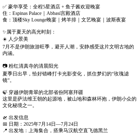
✅ 豪华享受：全程5星酒店 + 鱼子酱欢迎晚宴
住：Espinas Palace｜Abbasi宫殿酒店
食：顶楼Sky Lounge晚宴｜烤羊排｜文艺晚宴｜波斯夜宴
✨属于夏天的高光时刻：
☀️ 人少景美
7月不是伊朗旅游旺季，避开人潮，安静感受这片文明古地的
内涵。
📷 粉红清真寺的清晨阳光
夏季日出早，恰好错峰打卡光影变化，抓住梦幻的“玫瑰滤
镜”。
🍃 穿越伊朗青翠的北部省份阿塞拜疆
这里是萨法维王朝的起源地，被山地和森林环抱，伊朗小众的
文化秘境之一。
🛫 出发信息
📅 日期：2025年7月14日—7月24日
📍 出发地：上海集合，搭乘马汉航空直飞德黑兰