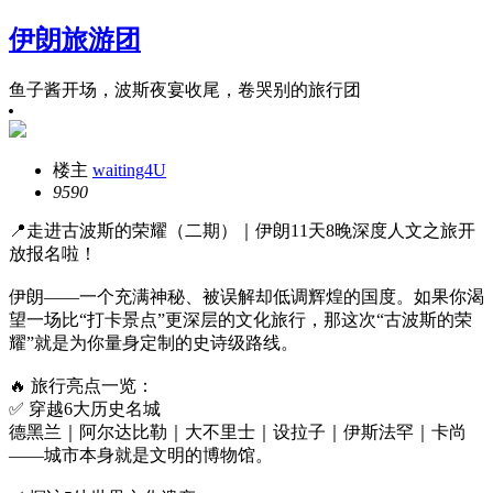
伊朗旅游团
鱼子酱开场，波斯夜宴收尾，卷哭别的旅行团
楼主
waiting4U
959
0
📍走进古波斯的荣耀（二期）｜伊朗11天8晚深度人文之旅开
放报名啦！
伊朗——一个充满神秘、被误解却低调辉煌的国度。如果你渴
望一场比“打卡景点”更深层的文化旅行，那这次“古波斯的荣
耀”就是为你量身定制的史诗级路线。
🔥 旅行亮点一览：
✅ 穿越6大历史名城
德黑兰｜阿尔达比勒｜大不里士｜设拉子｜伊斯法罕｜卡尚
——城市本身就是文明的博物馆。