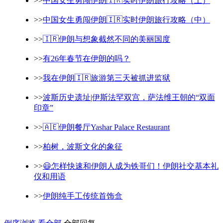
>>
中国女生勇闯伊朗🇮🇷实时伊朗旅行攻略（上）
>>
中国女生勇闯伊朗🇮🇷实时伊朗旅行攻略（中）
>>
🇮🇷伊朗与想象截然不同的美丽国度
>>
有26年春节在伊朗的吗？
>>
我在伊朗🇮🇷旅游第三天被抓进监狱
>>
波斯历史遗址|伊斯法罕双宫，萨法维王朝的“双面
印章”
>>
🇦🇪伊朗餐厅Yashar Palace Restaurant
>>
柏树，波斯文化的象征
>>
😃怎样快速和伊朗人成为铁哥们！伊朗社交基本礼
仪和用语
>>
伊朗纯手工传统首饰盒