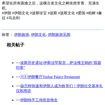
希望在所有困难之后，这棵古老文化之树依然常青、充满生
机。
#伊朗 #伊朗文化 #波斯珍宝 #波斯 #波斯文化 #爱国 #柏树 #象
征 #马吉利
标签：
伊朗旅游
,
伊朗文化
,
伊朗旅游见闻
相关帖子
>>
波斯历史遗址|伊斯法罕双宫，萨法维王朝的“双面
印章”
>>
🇦🇪伊朗餐厅Yashar Palace Restaurant
>>
😃怎样快速和伊朗人成为铁哥们！伊朗社交基本礼
仪和用语
>>
伊朗纯手工传统首饰盒